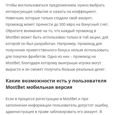
Чтобы воспользоваться предложением, нужно выбрать
интересующее событие и нажать на коэффициент.
Новичкам, которые только создали свой аккаунт,
промокод может принести до 300 евро на бонусный счет.
Обратите внимание на то, что каждый промокод в
MostBet может быть использован только в той акции, для
которой он был разработан. Например, промокод для
получения приветственного бонуса нельзя использовать
для покупки фрибетов. Одно из них – промокод на
MostBet, благодаря которому выигрыши игрока могут
вырасти и он сможет получать больше реальных денег.
Какие возможности есть у пользователя
MostBet мобильная версия
Если в процессе регистрации в MostBet и при
заполнении информации пользователь допустит ошибку,
администрация в праве заблокировать его аккаунт. В