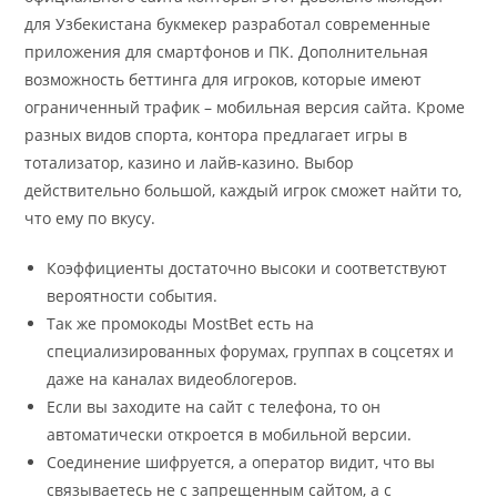
для Узбекистана букмекер разработал современные
приложения для смартфонов и ПК. Дополнительная
возможность беттинга для игроков, которые имеют
ограниченный трафик – мобильная версия сайта. Кроме
разных видов спорта, контора предлагает игры в
тотализатор, казино и лайв-казино. Выбор
действительно большой, каждый игрок сможет найти то,
что ему по вкусу.
Коэффициенты достаточно высоки и соответствуют
вероятности события.
Так же промокоды MostBet есть на
специализированных форумах, группах в соцсетях и
даже на каналах видеоблогеров.
Если вы заходите на сайт с телефона, то он
автоматически откроется в мобильной версии.
Соединение шифруется, а оператор видит, что вы
связываетесь не с запрещенным сайтом, а с