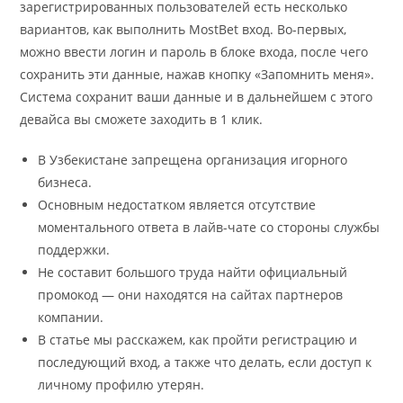
зарегистрированных пользователей есть несколько
вариантов, как выполнить MostBet вход. Во-первых,
можно ввести логин и пароль в блоке входа, после чего
сохранить эти данные, нажав кнопку «Запомнить меня».
Система сохранит ваши данные и в дальнейшем с этого
девайса вы сможете заходить в 1 клик.
В Узбекистане запрещена организация игорного
бизнеса.
Основным недостатком является отсутствие
моментального ответа в лайв-чате со стороны службы
поддержки.
Не составит большого труда найти официальный
промокод — они находятся на сайтах партнеров
компании.
В статье мы расскажем, как пройти регистрацию и
последующий вход, а также что делать, если доступ к
личному профилю утерян.