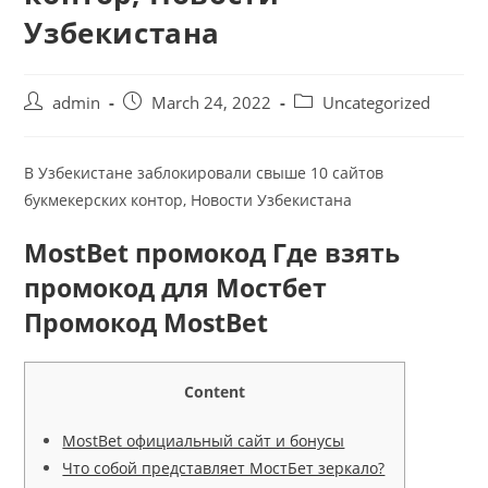
Узбекистана
admin
March 24, 2022
Uncategorized
В Узбекистане заблокировали свыше 10 сайтов
букмекерских контор, Новости Узбекистана
MostBet промокод Где взять
промокод для Мостбет
Промокод MostBet
Content
MostBet официальный сайт и бонусы
Что собой представляет МостБет зеркало?