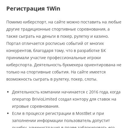
Регистрация 1Win
Помимо киберспорт, на сайте можно поставить на любые
другие традиционные спортивные соревнования, а
также сыграть на деньги в покер, рулетку и казино.
Портал отличается росписью событий от многих
конкурентов, благодаря тому, что в разработке БК
принимали участие профессиональные игроки
киберспорта. Деятельность букмекера ориентирована не
только на спортивные события. На сайте имеется
возможность сыграть в рулетку, покер, слоты.
Деятельность компании начинается с 2016 года, когда
оператор BrivioLimited создал контору для ставок на
игровые соревнования.
Если в процессе регистрации в MostBet и при
заполнении информации пользователь допустит
ошибку, администрация в праве заблокировать его