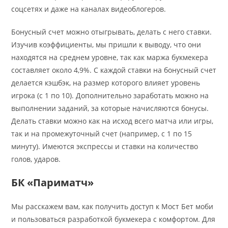
соцсетях и даже на каналах видеоблогеров.
Бонусный счет можно отыгрывать, делать с него ставки.
Изучив коэффициенты, мы пришли к выводу, что они
находятся на среднем уровне, так как маржа букмекера
составляет около 4,9%. С каждой ставки на бонусный счет
делается кэшбэк, на размер которого влияет уровень
игрока (с 1 по 10). Дополнительно заработать можно на
выполнении заданий, за которые начисляются бонусы.
Делать ставки можно как на исход всего матча или игры,
так и на промежуточный счет (например, с 1 по 15
минуту). Имеются экспрессы и ставки на количество
голов, ударов.
БК «Париматч»
Мы расскажем вам, как получить доступ к Мост Бет моби
и пользоваться разработкой букмекера с комфортом. Для