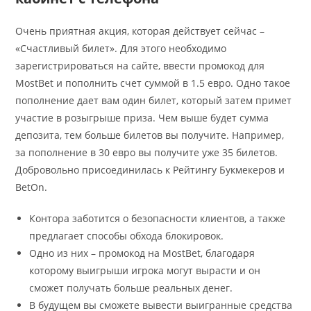
Очень приятная акция, которая действует сейчас –
«Счастливый билет». Для этого необходимо
зарегистрироваться на сайте, ввести промокод для
MostBet и пополнить счет суммой в 1.5 евро. Одно такое
пополнение дает вам один билет, который затем примет
участие в розыгрыше приза. Чем выше будет сумма
депозита, тем больше билетов вы получите. Например,
за пополнение в 30 евро вы получите уже 35 билетов.
Добровольно присоединилась к Рейтингу Букмекеров и
BetOn.
Контора заботится о безопасности клиентов, а также
предлагает способы обхода блокировок.
Одно из них – промокод на MostBet, благодаря
которому выигрыши игрока могут вырасти и он
сможет получать больше реальных денег.
В будущем вы сможете вывести выигранные средства