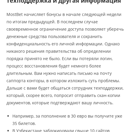
техподдержка и другая информация
MostBet начисляет бонусы в начале следующей недели
по итогам предыдущей. В последнем случае
своевременное ограничение доступа позволяет уберечь
денежные средства пользователя и сохранить
конфиденциальность его личной информации. Однако
никакого решения правительства об определении
порядка принято не было. Если вы потеряли логин,
процесс восстановления будет немного более
длительным. Вам нужно написать письмо на почту
саппорта конторы, в котором изложить суть проблемы.
Дальше с вами будет общаться сотрудник техподдержки,
который, скорее всего, попросит отправить скан-копии
документов, которые подтверждают вашу личность.
Например, за пополнение в 30 евро вы получите уже
35 билетов.
В Узбекистане заблокировали свыше 10 сайтов