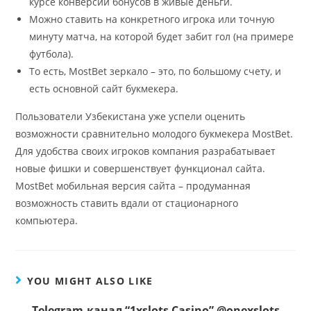
курсе конверсии бонусов в живые деньги.
Можно ставить на конкретного игрока или точную
минуту матча, на которой будет забит гол (на примере
футбола).
То есть, MostBet зеркало – это, по большому счету, и
есть основной сайт букмекера.
Пользователи Узбекистана уже успели оценить
возможности сравнительно молодого букмекера MostBet.
Для удобства своих игроков компания разрабатывает
новые фишки и совершенствует функционал сайта.
MostBet мобильная версия сайта – продуманная
возможность ставить вдали от стационарного
компьютера.
YOU MIGHT ALSO LIKE
Telegram-канал “1xslots Casino” @onexslots