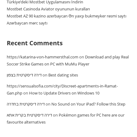
Türkiye’deki Mostbet Uygulamasını İndirin
Mostbet Casinoda Aviator oyununun kuralları
Mostbet AZ 90 kazino azerbaycan Ən yaxşı bukmeyker rəsmi saytı
Azərbaycan mərc saytı
Recent Comments
https://katarina-von-hammersthal.com
on
Download and play Real
Soccer Strike Games on PC with MuMu Player
דירה דיסקרטית בצפון
on
Best dating sites
https://sensualsofia.com/city/Discreet-apartments-in-Ramat-
Gan.php
on
How to Update Drivers on Windows 10
דירה דיסקרטית בחדרה
on
No Sound on Your iPad? Follow this Step
דירה דיסקרטית בקרית אתא
on
Pokémon games for PC here are our
favourite alternatives