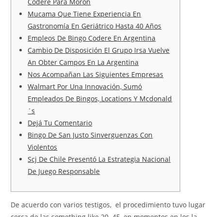
Codere Para Morón
Mucama Que Tiene Experiencia En
Gastronomía En Geriátrico Hasta 40 Años
Empleos De Bingo Codere En Argentina
Cambio De Disposición El Grupo Irsa Vuelve
An Obter Campos En La Argentina
Nos Acompañan Las Siguientes Empresas
Walmart Por Una Innovación, Sumó
Empleados De Bingos, Locations Y Mcdonald
´s
Dejá Tu Comentario
Bingo De San Justo Sinverguenzas Con
Violentos
Scj De Chile Presentó La Estrategia Nacional
De Juego Responsable
De acuerdo con varios testigos, el procedimiento tuvo lugar
cerca de las something like 20. 45, en momentos en los la