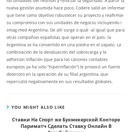
los unidades del reunión y reforzar la seguridad. A partir la
nueva gestión asumida hace poco, Codere salió an informar
que tiene como objetivo robustecer su proyecto y reafirmar
su compromiso con sus unidades de negocio, incluyendo i
smag med Argentina. De allí surge o qual -al igual que para
otras compañías españolas que operan en el país- la
Argentina se ha convertido en una piedra en el zapato. La
combinación de la devaluación del sobrecarga y la
adhesión inflación (que para los cánones contables
europeos ya ha sido “hiperinflación”) le provocó un fuerte
deterioro en la operación de su filial argentina, que
repercutió negativamente en sus resultados globales.
YOU MIGHT ALSO LIKE
Ставки На Спорт же Букмекерской Конторе
Париматч Сделать Ставку Онлайн В