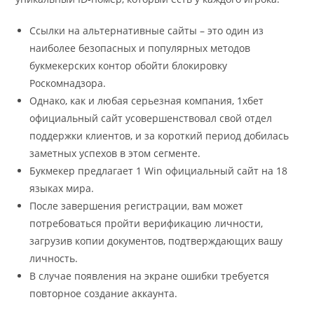
Ссылки на альтернативные сайты – это один из
наиболее безопасных и популярных методов
букмекерских контор обойти блокировку
Роскомнадзора.
Однако, как и любая серьезная компания, 1хбет
официальный сайт усовершенствовал свой отдел
поддержки клиентов, и за короткий период добилась
заметных успехов в этом сегменте.
Букмекер предлагает 1 Win официальный сайт на 18
языках мира.
После завершения регистрации, вам может
потребоваться пройти верификацию личности,
загрузив копии документов, подтверждающих вашу
личность.
В случае появления на экране ошибки требуется
повторное создание аккаунта.