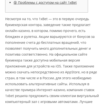
😵 Проблемы с доступом на сайт 1xBet
Несмотря на то, что 1xBet — это в первую очередь
букмекерская контора, заведение также предлагает
онлайн-казино, в котором, помимо прочего, есть
блэкджек и рулетка. Акции варьируются от бонусов за
пополнение счета до бесплатных вращений, что
позволяет получить много дополнительных денег и
позитива соответственно. На официальном сайте
букмекера также доступна мобильная версия
приложения для устройств на iOS. Также приложение
можно скачать непосредственно из AppStore, но в ряде
стран, в том числе и в России, для этого необходимо
использовать альтернативные сайты. Используя в
качестве примера Интернет-казино, компания ставок
1xbet решила предложить своим клиентам виртуальный
компьютерный зал с игровыми автоматами. Лучшие