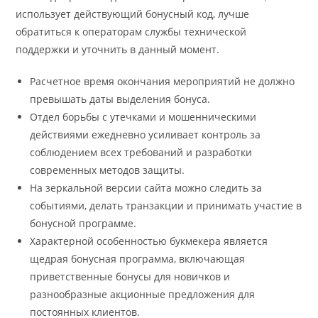
использует действующий бонусный код, лучше
обратиться к операторам службы технической
поддержки и уточнить в данный момент.
Расчетное время окончания мероприятий не должно
превышать даты выделения бонуса.
Отдел борьбы с утечками и мошенническими
действиями ежедневно усиливает контроль за
соблюдением всех требований и разработки
современных методов защиты.
На зеркальной версии сайта можно следить за
событиями, делать транзакции и принимать участие в
бонусной программе.
Характерной особенностью букмекера является
щедрая бонусная программа, включающая
приветственные бонусы для новичков и
разнообразные акционные предложения для
постоянных клиентов.