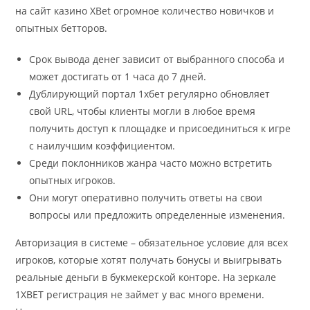
на сайт казино XBet огромное количество новичков и
опытных бетторов.
Срок вывода денег зависит от выбранного способа и
может достигать от 1 часа до 7 дней.
Дублирующий портал 1xбет регулярно обновляет
свой URL, чтобы клиенты могли в любое время
получить доступ к площадке и присоединиться к игре
с наилучшим коэффициентом.
Среди поклонников жанра часто можно встретить
опытных игроков.
Они могут оперативно получить ответы на свои
вопросы или предложить определенные изменения.
Авторизация в системе – обязательное условие для всех
игроков, которые хотят получать бонусы и выигрывать
реальные деньги в букмекерской конторе. На зеркале
1XBET регистрация не займет у вас много времени.