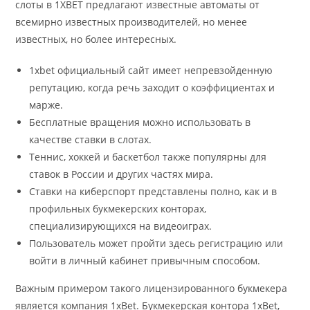
слоты в 1XBET предлагают известные автоматы от
всемирно известных производителей, но менее
известных, но более интересных.
1xbet официальный сайт имеет непревзойденную
репутацию, когда речь заходит о коэффициентах и
марже.
Бесплатные вращения можно использовать в
качестве ставки в слотах.
Теннис, хоккей и баскетбол также популярны для
ставок в России и других частях мира.
Ставки на киберспорт представлены полно, как и в
профильных букмекерских конторах,
специализирующихся на видеоиграх.
Пользователь может пройти здесь регистрацию или
войти в личный кабинет привычным способом.
Важным примером такого лицензированного букмекера
является компания 1xBet. Букмекерская контора 1xBet,