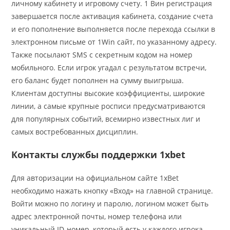
личному кабинету и игровому счету. 1 Вин регистрация
завершается после активация кабинета, создание счета
и его пополнение выполняется после перехода ссылки в
электронном письме от 1Win сайт, по указанному адресу.
Также посылают SMS с секретным кодом на номер
мобильного. Если игрок угадал с результатом встречи,
его баланс будет пополнен на сумму выигрыша.
Клиентам доступны высокие коэффициенты, широкие
линии, а самые крупные росписи предусматриваются
для популярных событий, всемирно известных лиг и
самых востребованных дисциплин.
Контакты службы поддержки 1xbet
Для авторизации на официальном сайте 1xBet
необходимо нажать кнопку «Вход» на главной странице.
Войти можно по логину и паролю, логином может быть
адрес электронной почты, номер телефона или
уникальный ID-номер, который есть у каждого игрока.