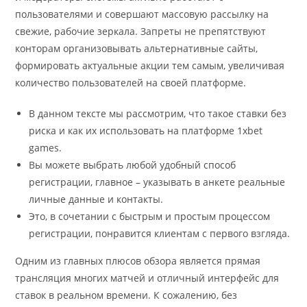
пользователями и совершают массовую рассылку на
свежие, рабочие зеркала. Запреты не препятствуют
конторам организовывать альтернативные сайты,
формировать актуальные акции тем самым, увеличивая
количество пользователей на своей платформе.
В данном тексте мы рассмотрим, что такое ставки без
риска и как их использовать на платформе 1xbet
games.
Вы можете выбрать любой удобный способ
регистрации, главное – указывать в анкете реальные
личные данные и контакты.
Это, в сочетании с быстрым и простым процессом
регистрации, понравится клиентам с первого взгляда.
Одним из главных плюсов обзора является прямая
трансляция многих матчей и отличный интерфейс для
ставок в реальном времени. К сожалению, без