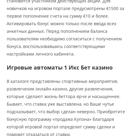
становится участником действующих акций. Для
новичков на игровом портале предусмотрены €1500 за
первое пополнение счета на сумму €10 и более.
Активировать бонус можно только после ввода всех
анкетных данных. Перед пополнением баланса
пользователям необходимо согласиться с получением
бонуса, воспользовавшись соответствующими
настройками личного кабинета.
Игровые автоматы 1 Икс Бет казино
В каталоге представлены спортивные мероприятия,
развлечения онлайн-казино, другие развлечения,
которые сделают жизнь беттора ярче и насыщеннее.
Бывает, что ставка уже выставлена, но Ваше чутье
подсказывает, что выбор сделан неверно. Приобретите
бонусную программу «продажа Купона» благодаря
которой игровой портал определит сумму сделки и
поможет отказаться от ставки.