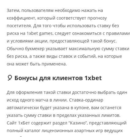
Затем, пользователям необходимо нажать на
коэффициент, который соответствует прогнозу
посетителя. Для того чтобы использовать ставку без
риска на 1xbet games, следует ознакомиться с правилами
и условиями акции, предоставляющей такой бонус.
Обычно букмекер указывает максимальную сумму ставки
без риска, а также виды ставок и событий, на которые
она может быть применена.
🎈 Бонусы для клиентов 1xbet
Для оформления такой ставки достаточно выбрать один
исход одного матча в линии. Ставка-ординар
автоматически будет указана в купоне, вам останется
указать сумму ставки в пределах указанных лимитов.
Сайт 1хБет содержит раздел “Казино”, представляющий
полный каталог лицензионных азартных игр ведущих