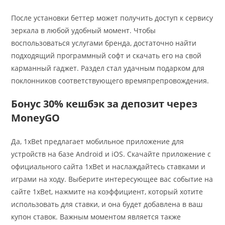
После установки беттер может получить доступ к сервису
зеркала в любой удобный момент. Чтобы
воспользоваться услугами бренда, достаточно найти
подходящий программный софт и скачать его на свой
карманный гаджет. Раздел стал удачным подарком для
поклонников соответствующего времяпрепровождения.
Бонус 30% кешбэк за депозит через
MoneyGO
Да, 1xBet предлагает мобильное приложение для
устройств на базе Android и iOS. Скачайте приложение с
официального сайта 1xBet и наслаждайтесь ставками и
играми на ходу. Выберите интересующее вас событие на
сайте 1xBet, нажмите на коэффициент, который хотите
использовать для ставки, и она будет добавлена в ваш
купон ставок. Важным моментом является также