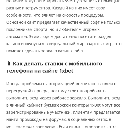
Новички могут активировать учетную запись с помощью
разных инструментов. Каждый из них имеет свои
особенности, что влияет на скорость процедуры.
Основной сайт предлагает качественный софт не только
поклонникам спорта, но и любителям игорных
автоматов. Этим людям достаточно посетить раздел
казино и окунуться в виртуальный мир азартных игр, что
поможет сделать зеркало казино 1хбет.
📱 Как делать ставки с мобильного
телефона на сайте 1xbet
Иногда проблемы с авторизацией возникают в связи с
перегрузкой сервера, поэтому стоит попробовать
выполнить вход через рабочее зеркало. Выполнить вход
в личный кабинет букмекерской конторы 1xBet могут все
зарегистрированные участники. Клиентам предлагается
найти промокоды на форумах, в социальных сетях, в
мессенджерах заведения. Если игрок сомневается, что