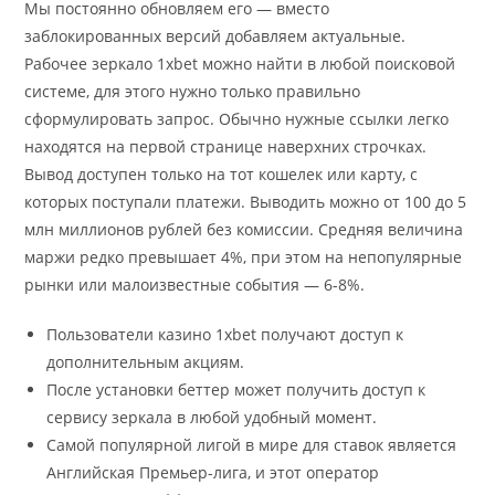
Мы постоянно обновляем его — вместо
заблокированных версий добавляем актуальные.
Рабочее зеркало 1xbet можно найти в любой поисковой
системе, для этого нужно только правильно
сформулировать запрос. Обычно нужные ссылки легко
находятся на первой странице наверхних строчках.
Вывод доступен только на тот кошелек или карту, с
которых поступали платежи. Выводить можно от 100 до 5
млн миллионов рублей без комиссии. Средняя величина
маржи редко превышает 4%, при этом на непопулярные
рынки или малоизвестные события — 6-8%.
Пользователи казино 1xbet получают доступ к
дополнительным акциям.
После установки беттер может получить доступ к
сервису зеркала в любой удобный момент.
Самой популярной лигой в мире для ставок является
Английская Премьер-лига, и этот оператор