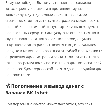
В случае победы – Вы получите выигрыш согласно
коэффициенту и ставке, а в противном случае – в
кошелек «упадут» денежные средства в размере
страховки. Стоит отметить, что страховка может носить
полный или частичный статус, варьируясь от % суммы
поставленных средств. Сама услуга также платная, но в
случае проигрыша, покрывает все расходы. Сумма
выданного аванса рассчитывается в индивидуальном
порядке и может варьироваться от рублей в зависимости
от решения администрации сайта. Стоит отметить, что
такая программа лояльности открыта для пользователей
не на всех букмекерских сайтах, что довольно удобно для
пользователей.
💰 Пополнение и вывод денег с
баланса БК 1xbet
При первом знакомстве может показаться, что сайт