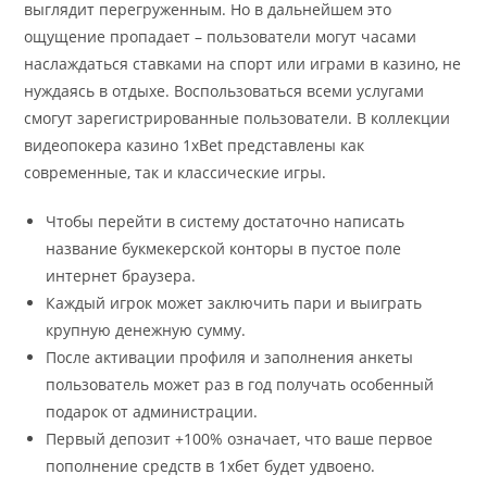
выглядит перегруженным. Но в дальнейшем это
ощущение пропадает – пользователи могут часами
наслаждаться ставками на спорт или играми в казино, не
нуждаясь в отдыхе. Воспользоваться всеми услугами
смогут зарегистрированные пользователи. В коллекции
видеопокера казино 1xBet представлены как
современные, так и классические игры.
Чтобы перейти в систему достаточно написать
название букмекерской конторы в пустое поле
интернет браузера.
Каждый игрок может заключить пари и выиграть
крупную денежную сумму.
После активации профиля и заполнения анкеты
пользователь может раз в год получать особенный
подарок от администрации.
Первый депозит +100% означает, что ваше первое
пополнение средств в 1хбет будет удвоено.