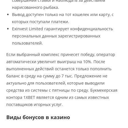
совершения ставки и наблюдать за действием
нарисованного рыбака.
Вывод доступен только на тот кошелек или карту, с
которых поступали платежи.
Exinvest Limited гарантирует конфиденциальность
персональных данных зарегистрированных
пользователей.
Если выбранный комплекс принесет победу, оператор
автоматически увеличит выигрыш на 10%. После
выполненных действий останется только пополнить
баланс в среду на сумму до 7 тыс. Предложение не
актуально для пользователей, которые выводили
средства из системы с пятницы по среду. Букмекерская
контора 1XBET является одним из самых известных
поставщиков игорных услуг.
Виды бонусов в казино