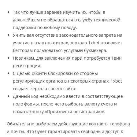
Так что лучше заранее изучить их, чтобы в
дальнейшем не обращаться в службу технической
поддержки по любому поводу.
Учитывая отсутствие законодательного запрета на
участие в азартных играх, зеркало 1xbet позволяет
бетторам пользоваться услугами букмекера.
Новичкам, для заключения пари потребуется 1вин
регистрация.
С целью обойти блокировки со стороны
регулирующих органов в некоторых странах, 1xbet
создает зеркала своего сайта.
Данный код необходимо ввести в соответствующее
поле формы, после чего выбрать валюту счета и
нажать кнопку «Произвести регистрацию».
Обязательно выбираем действующие контакты телефона
и почты. Это будет гарантировать свободный доступ к